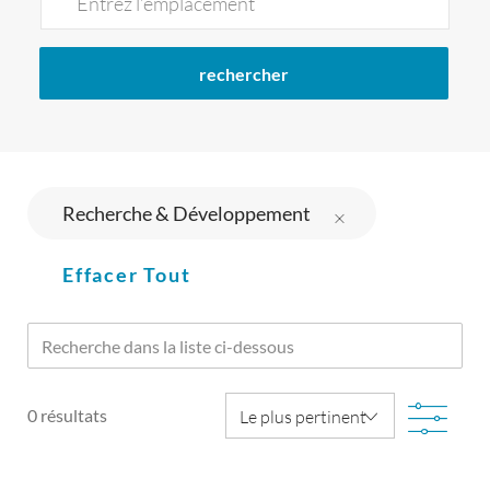
Location
rechercher
Recherche & Développement
Effacer Tout
Recherche
dans
Filt
0
résultats
la
liste