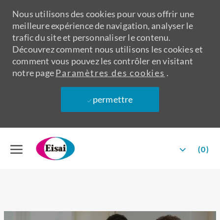
Nous utilisons des cookies pour vous offrir une
meilleure expérience de navigation, analyser le
trafic du site et personnaliser le contenu.
Découvrez comment nous utilisons les cookies et
comment vous pouvez les contrôler en visitant
notre page
Paramètres des cookies
.
permettre
Skip to main content
Language
Français
(0)
Français
selected
-